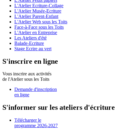
L'Atelier Petits papiers
L'Atelier Ecriture-Collage
L'Atelier Musée-Ecriture
L'Atelier Parent-Enfant
L'Atelier Web sous les Toits
Face-à-Face sous les Toits
L'Atelier en Entreprise
Les Ateliers d'été
Balade-Ecriture
Stage Ecrire au vert
S'inscrire en ligne
Vous inscrire aux activités
de l'Atelier sous les Toits
Demande d'inscription
en ligne
S'informer sur les ateliers d'écriture
Télécharger le
programme 2026-2027