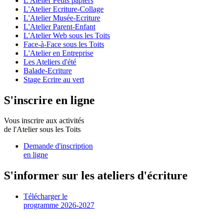
L'Atelier Petits papiers
L'Atelier Ecriture-Collage
L'Atelier Musée-Ecriture
L'Atelier Parent-Enfant
L'Atelier Web sous les Toits
Face-à-Face sous les Toits
L'Atelier en Entreprise
Les Ateliers d'été
Balade-Ecriture
Stage Ecrire au vert
S'inscrire en ligne
Vous inscrire aux activités
de l'Atelier sous les Toits
Demande d'inscription
en ligne
S'informer sur les ateliers d'écriture
Télécharger le
programme 2026-2027