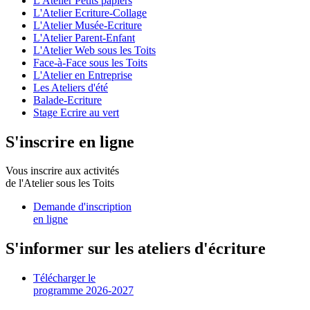
L'Atelier Petits papiers
L'Atelier Ecriture-Collage
L'Atelier Musée-Ecriture
L'Atelier Parent-Enfant
L'Atelier Web sous les Toits
Face-à-Face sous les Toits
L'Atelier en Entreprise
Les Ateliers d'été
Balade-Ecriture
Stage Ecrire au vert
S'inscrire en ligne
Vous inscrire aux activités
de l'Atelier sous les Toits
Demande d'inscription
en ligne
S'informer sur les ateliers d'écriture
Télécharger le
programme 2026-2027