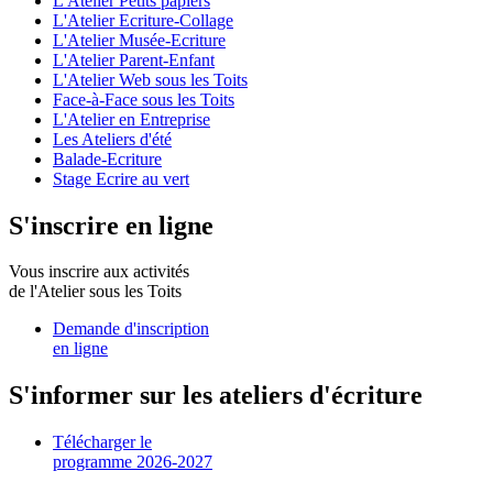
L'Atelier Petits papiers
L'Atelier Ecriture-Collage
L'Atelier Musée-Ecriture
L'Atelier Parent-Enfant
L'Atelier Web sous les Toits
Face-à-Face sous les Toits
L'Atelier en Entreprise
Les Ateliers d'été
Balade-Ecriture
Stage Ecrire au vert
S'inscrire en ligne
Vous inscrire aux activités
de l'Atelier sous les Toits
Demande d'inscription
en ligne
S'informer sur les ateliers d'écriture
Télécharger le
programme 2026-2027