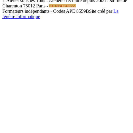
L'Atelier sous les Toits - Ateliers d'écriture depuis 2006 - 84 rue de
Charenton 75012 Paris -
Formateurs indépendants - Codes APE 8559B
Site créé par
La
fenêtre informatique