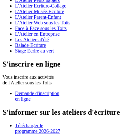
L'Atelier Petits papiers
L'Atelier Ecriture-Collage
L'Atelier Musée-Ecriture
L'Atelier Parent-Enfant
L'Atelier Web sous les Toits
Face-à-Face sous les Toits
L'Atelier en Entreprise
Les Ateliers d'été
Balade-Ecriture
Stage Ecrire au vert
S'inscrire en ligne
Vous inscrire aux activités
de l'Atelier sous les Toits
Demande d'inscription
en ligne
S'informer sur les ateliers d'écriture
Télécharger le
programme 2026-2027