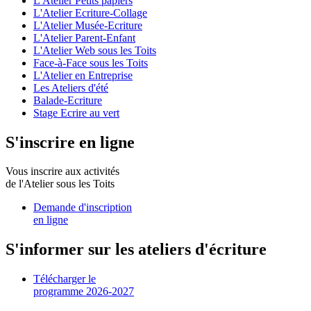
L'Atelier Petits papiers
L'Atelier Ecriture-Collage
L'Atelier Musée-Ecriture
L'Atelier Parent-Enfant
L'Atelier Web sous les Toits
Face-à-Face sous les Toits
L'Atelier en Entreprise
Les Ateliers d'été
Balade-Ecriture
Stage Ecrire au vert
S'inscrire en ligne
Vous inscrire aux activités
de l'Atelier sous les Toits
Demande d'inscription
en ligne
S'informer sur les ateliers d'écriture
Télécharger le
programme 2026-2027