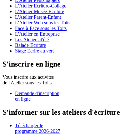
L'Atelier Petits papiers
L'Atelier Ecriture-Collage
L'Atelier Musée-Ecriture
L'Atelier Parent-Enfant
L'Atelier Web sous les Toits
Face-à-Face sous les Toits
L'Atelier en Entreprise
Les Ateliers d'été
Balade-Ecriture
Stage Ecrire au vert
S'inscrire en ligne
Vous inscrire aux activités
de l'Atelier sous les Toits
Demande d'inscription
en ligne
S'informer sur les ateliers d'écriture
Télécharger le
programme 2026-2027