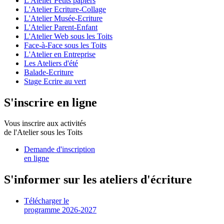
L'Atelier Petits papiers
L'Atelier Ecriture-Collage
L'Atelier Musée-Ecriture
L'Atelier Parent-Enfant
L'Atelier Web sous les Toits
Face-à-Face sous les Toits
L'Atelier en Entreprise
Les Ateliers d'été
Balade-Ecriture
Stage Ecrire au vert
S'inscrire en ligne
Vous inscrire aux activités
de l'Atelier sous les Toits
Demande d'inscription
en ligne
S'informer sur les ateliers d'écriture
Télécharger le
programme 2026-2027