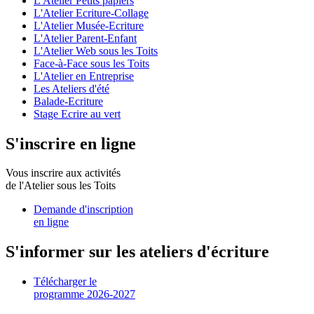
L'Atelier Petits papiers
L'Atelier Ecriture-Collage
L'Atelier Musée-Ecriture
L'Atelier Parent-Enfant
L'Atelier Web sous les Toits
Face-à-Face sous les Toits
L'Atelier en Entreprise
Les Ateliers d'été
Balade-Ecriture
Stage Ecrire au vert
S'inscrire en ligne
Vous inscrire aux activités
de l'Atelier sous les Toits
Demande d'inscription
en ligne
S'informer sur les ateliers d'écriture
Télécharger le
programme 2026-2027