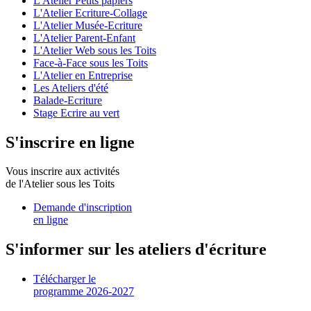
L'Atelier Petits papiers
L'Atelier Ecriture-Collage
L'Atelier Musée-Ecriture
L'Atelier Parent-Enfant
L'Atelier Web sous les Toits
Face-à-Face sous les Toits
L'Atelier en Entreprise
Les Ateliers d'été
Balade-Ecriture
Stage Ecrire au vert
S'inscrire en ligne
Vous inscrire aux activités
de l'Atelier sous les Toits
Demande d'inscription
en ligne
S'informer sur les ateliers d'écriture
Télécharger le
programme 2026-2027