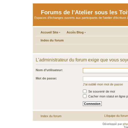
Forums de l'Atelier sous les Toi
Espaces d'échanges ouverts aux participants de l'atelier d'écriture à
Accueil Site
•
Accès Blog
•
Index du forum
L’administrateur du forum exige que vous soye
Nom d’utilisateur:
Mot de passe:
J’ai oublié mon mot de passe
Se souvenir de moi
Cacher mon statut en ligne p
L’équipe du foru
Index du forum
Développé par
ph
Tra