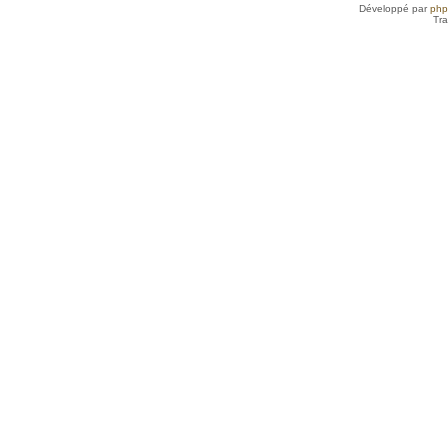
Développé par
ph
Tra