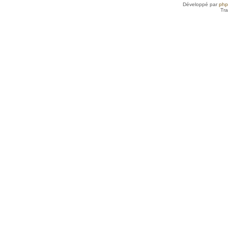
Développé par
ph
Tra