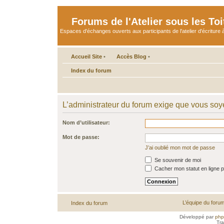
Forums de l'Atelier sous les Toi
Espaces d'échanges ouverts aux participants de l'atelier d'écriture à
Accueil Site
•
Accès Blog
•
Index du forum
L’administrateur du forum exige que vous soye
Nom d’utilisateur:
Mot de passe:
J’ai oublié mon mot de passe
Se souvenir de moi
Cacher mon statut en ligne p
L’équipe du foru
Index du forum
Développé par
ph
Tra