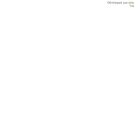
Développé par
ph
Tra