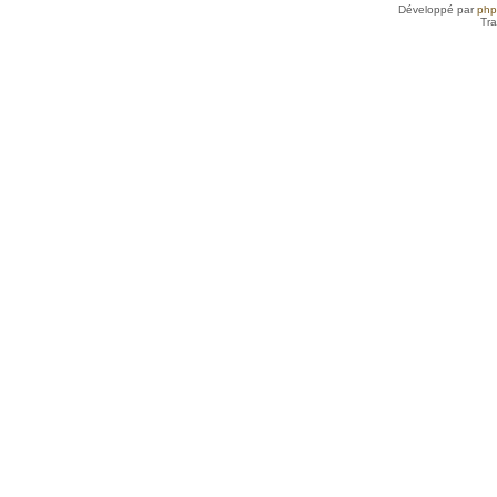
Développé par
ph
Tra