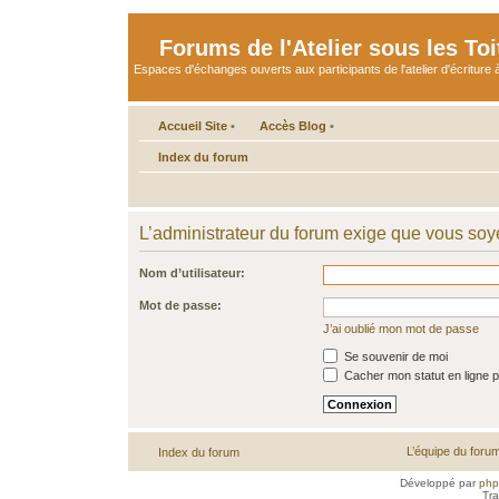
Forums de l'Atelier sous les Toi
Espaces d'échanges ouverts aux participants de l'atelier d'écriture à
Accueil Site
•
Accès Blog
•
Index du forum
L’administrateur du forum exige que vous soye
Nom d’utilisateur:
Mot de passe:
J’ai oublié mon mot de passe
Se souvenir de moi
Cacher mon statut en ligne p
L’équipe du foru
Index du forum
Développé par
ph
Tra