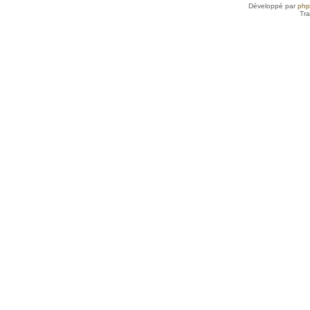
Développé par
ph
Tra