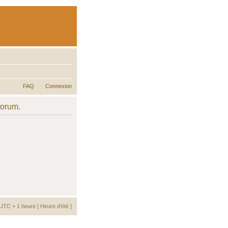
FAQ
Connexion
forum.
UTC + 1 heure [ Heure d’été ]