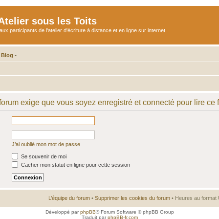
telier sous les Toits
participants de l'atelier d'écriture à distance et en ligne sur internet
 Blog
•
 forum exige que vous soyez enregistré et connecté pour lire ce 
J’ai oublié mon mot de passe
Se souvenir de moi
Cacher mon statut en ligne pour cette session
L’équipe du forum
•
Supprimer les cookies du forum
• Heures au format 
Développé par
phpBB
® Forum Software © phpBB Group
Traduit par
phpBB-fr.com