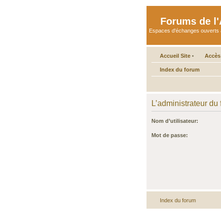
Forums de l'A
Espaces d'échanges ouverts aux 
Accueil Site
•
Accès
Index du forum
L’administrateur du
Nom d’utilisateur:
Mot de passe:
Index du forum