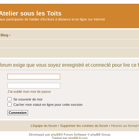
telier sous les Toits
participants de l'atelier d'écriture à distance et en ligne sur internet
 Blog
•
 forum exige que vous soyez enregistré et connecté pour lire ce 
J’ai oublié mon mot de passe
Se souvenir de moi
Cacher mon statut en ligne pour cette session
L’équipe du forum
•
Supprimer les cookies du forum
• Heures au format 
Développé par
phpBB
® Forum Software © phpBB Group
Traduit par
phpBB-fr.com