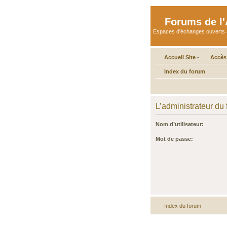
Forums de l'A
Espaces d'échanges ouverts aux 
Accueil Site
•
Accès
Index du forum
L’administrateur du
Nom d’utilisateur:
Mot de passe:
Index du forum