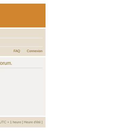
FAQ
Connexion
forum.
UTC + 1 heure [ Heure d’été ]