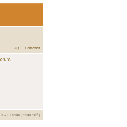
FAQ
Connexion
forum.
UTC + 1 heure [ Heure d’été ]