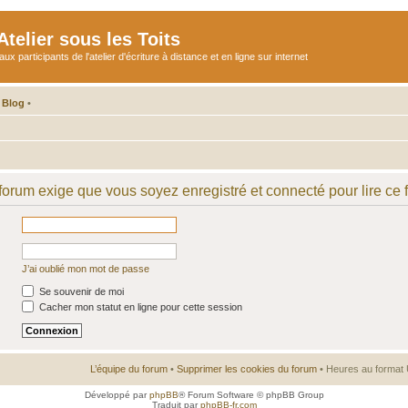
telier sous les Toits
participants de l'atelier d'écriture à distance et en ligne sur internet
 Blog
•
 forum exige que vous soyez enregistré et connecté pour lire ce 
J’ai oublié mon mot de passe
Se souvenir de moi
Cacher mon statut en ligne pour cette session
L’équipe du forum
•
Supprimer les cookies du forum
• Heures au format 
Développé par
phpBB
® Forum Software © phpBB Group
Traduit par
phpBB-fr.com