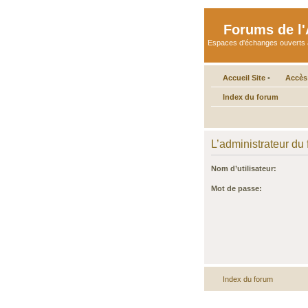
Forums de l'A
Espaces d'échanges ouverts aux 
Accueil Site
•
Accès
Index du forum
L’administrateur du
Nom d’utilisateur:
Mot de passe:
Index du forum