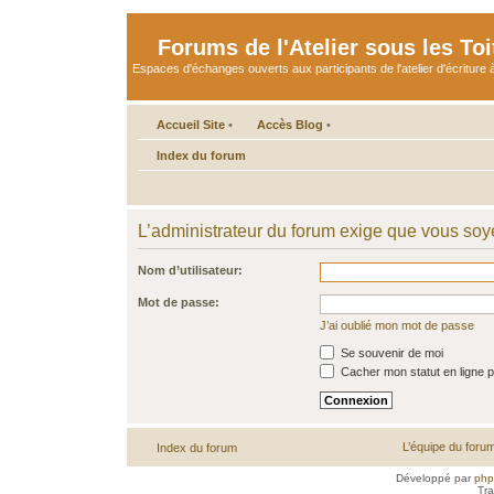
Forums de l'Atelier sous les Toi
Espaces d'échanges ouverts aux participants de l'atelier d'écriture à
Accueil Site
•
Accès Blog
•
Index du forum
L’administrateur du forum exige que vous soye
Nom d’utilisateur:
Mot de passe:
J’ai oublié mon mot de passe
Se souvenir de moi
Cacher mon statut en ligne p
L’équipe du foru
Index du forum
Développé par
ph
Tra