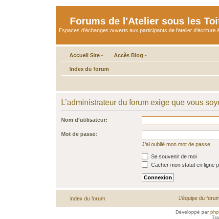
Forums de l'Atelier sous les Toi
Espaces d'échanges ouverts aux participants de l'atelier d'écriture à
Accueil Site
•
Accès Blog
•
Index du forum
L’administrateur du forum exige que vous soye
Nom d’utilisateur:
Mot de passe:
J’ai oublié mon mot de passe
Se souvenir de moi
Cacher mon statut en ligne p
L’équipe du foru
Index du forum
Développé par
ph
Tra