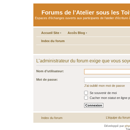
Forums de l'Atelier sous les Toi
Espaces d'échanges ouverts aux participants de l'atelier d'écriture à
Accueil Site
•
Accès Blog
•
Index du forum
L’administrateur du forum exige que vous soye
Nom d’utilisateur:
Mot de passe:
J’ai oublié mon mot de passe
Se souvenir de moi
Cacher mon statut en ligne p
L’équipe du foru
Index du forum
Développé par
ph
Tra