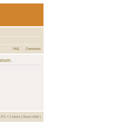
FAQ
Connexion
forum.
UTC + 1 heure [ Heure d’été ]