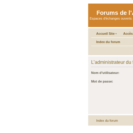
Forums de l'A
Espaces d'échanges ouverts aux 
Accueil Site
•
Accès
Index du forum
L’administrateur du
Nom d’utilisateur:
Mot de passe:
Index du forum