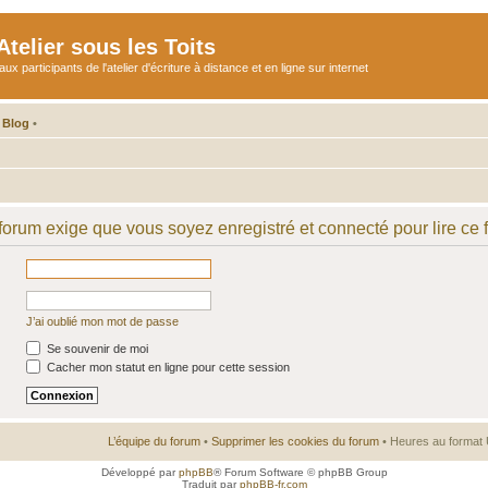
telier sous les Toits
participants de l'atelier d'écriture à distance et en ligne sur internet
 Blog
•
 forum exige que vous soyez enregistré et connecté pour lire ce 
J’ai oublié mon mot de passe
Se souvenir de moi
Cacher mon statut en ligne pour cette session
L’équipe du forum
•
Supprimer les cookies du forum
• Heures au format 
Développé par
phpBB
® Forum Software © phpBB Group
Traduit par
phpBB-fr.com