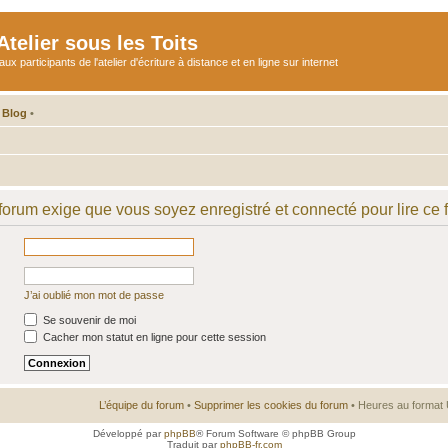
telier sous les Toits
participants de l'atelier d'écriture à distance et en ligne sur internet
 Blog
•
 forum exige que vous soyez enregistré et connecté pour lire ce 
J’ai oublié mon mot de passe
Se souvenir de moi
Cacher mon statut en ligne pour cette session
L’équipe du forum
•
Supprimer les cookies du forum
• Heures au format 
Développé par
phpBB
® Forum Software © phpBB Group
Traduit par
phpBB-fr.com