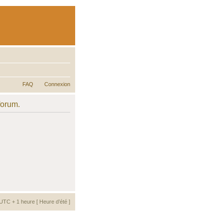
FAQ
Connexion
forum.
UTC + 1 heure [ Heure d’été ]