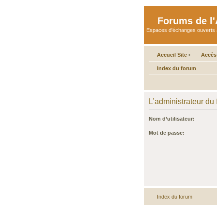
Forums de l'A
Espaces d'échanges ouverts aux 
Accueil Site
•
Accès
Index du forum
L’administrateur du
Nom d’utilisateur:
Mot de passe:
Index du forum