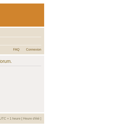
FAQ
Connexion
forum.
UTC + 1 heure [ Heure d’été ]