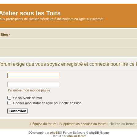
telier sous les Toits
participants de l'atelier d'écriture à distance et en ligne sur internet
 Blog
•
 forum exige que vous soyez enregistré et connecté pour lire ce 
J’ai oublié mon mot de passe
Se souvenir de moi
Cacher mon statut en ligne pour cette session
L’équipe du forum
•
Supprimer les cookies du forum
• Heures au format 
Développé par
phpBB
® Forum Software © phpBB Group
Traduit par
phpBB-fr.com