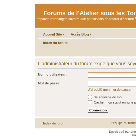
Forums de l'Atelier sous les Toi
Espaces d'échanges ouverts aux participants de l'atelier d'écriture à
Accueil Site
•
Accès Blog
•
Index du forum
L’administrateur du forum exige que vous soye
Nom d’utilisateur:
Mot de passe:
J’ai oublié mon mot de passe
Se souvenir de moi
Cacher mon statut en ligne p
L’équipe du foru
Index du forum
Développé par
ph
Tra