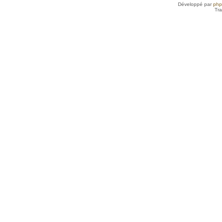
Développé par
ph
Tra