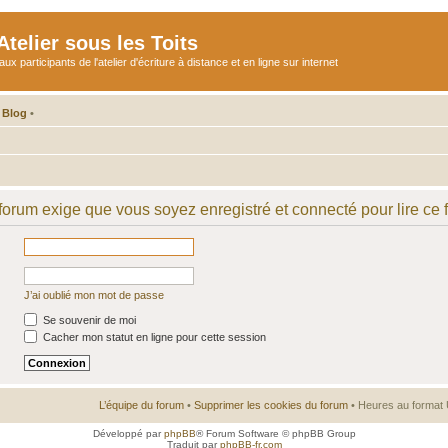
telier sous les Toits
participants de l'atelier d'écriture à distance et en ligne sur internet
 Blog
•
 forum exige que vous soyez enregistré et connecté pour lire ce 
J’ai oublié mon mot de passe
Se souvenir de moi
Cacher mon statut en ligne pour cette session
L’équipe du forum
•
Supprimer les cookies du forum
• Heures au format 
Développé par
phpBB
® Forum Software © phpBB Group
Traduit par
phpBB-fr.com