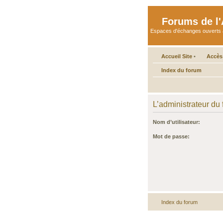
Forums de l'A
Espaces d'échanges ouverts aux 
Accueil Site
•
Accès
Index du forum
L’administrateur du
Nom d’utilisateur:
Mot de passe:
Index du forum