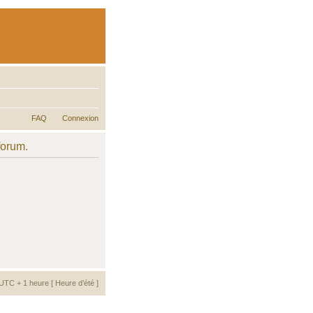
FAQ
Connexion
forum.
UTC + 1 heure [ Heure d’été ]