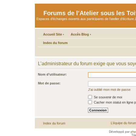
Forums de l'Atelier sous les Toi
Espaces d'échanges ouverts aux participants de l'atelier d'écriture à
Accueil Site
•
Accès Blog
•
Index du forum
L’administrateur du forum exige que vous soye
Nom d’utilisateur:
Mot de passe:
J’ai oublié mon mot de passe
Se souvenir de moi
Cacher mon statut en ligne p
L’équipe du foru
Index du forum
Développé par
ph
Tra