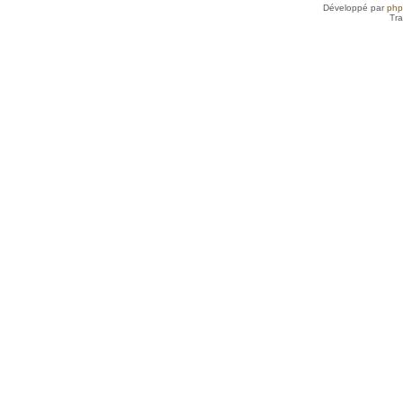
Développé par
ph
Tra