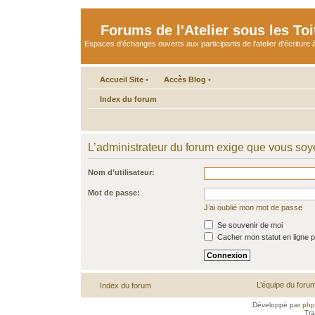
Forums de l'Atelier sous les Toi
Espaces d'échanges ouverts aux participants de l'atelier d'écriture à
Accueil Site
•
Accès Blog
•
Index du forum
L’administrateur du forum exige que vous soye
Nom d’utilisateur:
Mot de passe:
J’ai oublié mon mot de passe
Se souvenir de moi
Cacher mon statut en ligne p
L’équipe du foru
Index du forum
Développé par
ph
Tra