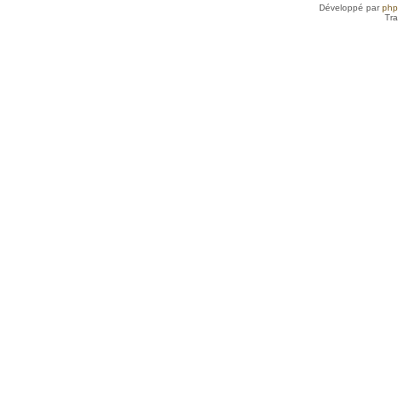
Développé par
ph
Tra