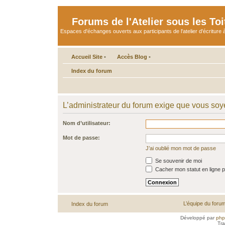
Forums de l'Atelier sous les Toi
Espaces d'échanges ouverts aux participants de l'atelier d'écriture à
Accueil Site
•
Accès Blog
•
Index du forum
L’administrateur du forum exige que vous soye
Nom d’utilisateur:
Mot de passe:
J’ai oublié mon mot de passe
Se souvenir de moi
Cacher mon statut en ligne p
L’équipe du foru
Index du forum
Développé par
ph
Tra