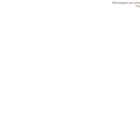
Développé par
ph
Tra