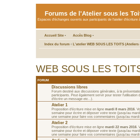
Forums de l'Atelier sous les Toi
Espaces d'échanges ouverts aux participants de l'atelier d'écriture à
Accueil Site
•
Accès Blog
•
Index du forum
‹
L'atelier WEB SOUS LES TOITS (Ateliers d
WEB SOUS LES TOITS 
FORUM
Discussions libres
Forum destiné aux discussions générales, à la présentati
participants. Peut également servir pour tester l'utilisatio
d'écrire un message etc...).
Atelier 1
Proposition d'écriture mise en ligne
mardi 8 mars 2016
. V
semaine pour écrire et déposer votre texte (jusqu'au mard
une semaine pour faire vos commentaires (jusqu'au mardi
Atelier 2
Proposition d'écriture mise en ligne
mardi 22 mars 2016
. 
semaine pour écrire et déposer votre texte (jusqu'au mard
une semaine pour faire vos commentaires (jusqu'au mardi 5