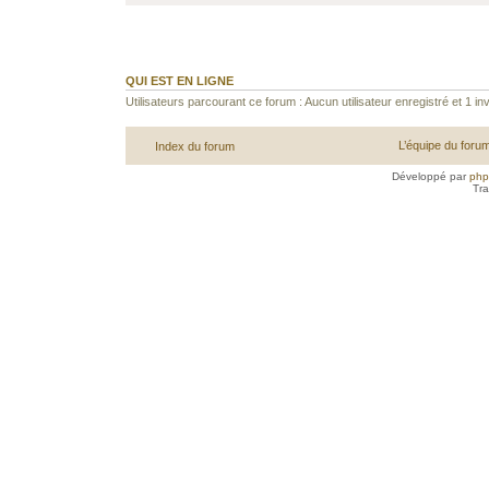
QUI EST EN LIGNE
Utilisateurs parcourant ce forum : Aucun utilisateur enregistré et 1 inv
L’équipe du foru
Index du forum
Développé par
ph
Tra