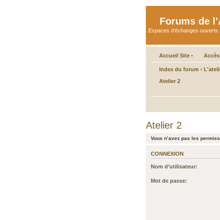
Forums de l'A
Espaces d'échanges ouverts aux 
Accueil Site
•
Accès
Index du forum
‹
L'atel
Atelier 2
Atelier 2
Vous n’avez pas les permissi
CONNEXION
Nom d’utilisateur:
Mot de passe: