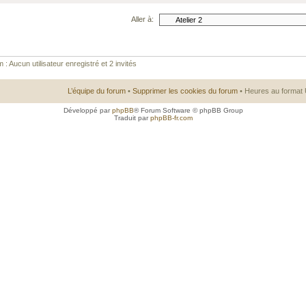
Aller à:
 : Aucun utilisateur enregistré et 2 invités
L’équipe du forum
•
Supprimer les cookies du forum
• Heures au format 
Développé par
phpBB
® Forum Software © phpBB Group
Traduit par
phpBB-fr.com