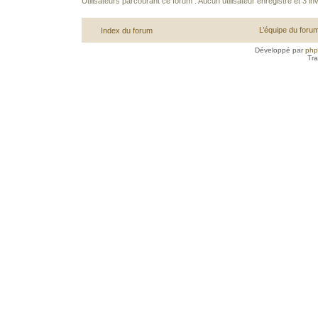
Utilisateurs parcourant ce forum : Aucun utilisateur enregistré et 3 inv
L’équipe du foru
Index du forum
Développé par
ph
Tra