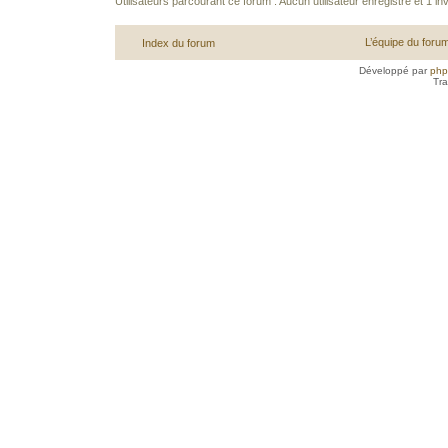
Utilisateurs parcourant ce forum : Aucun utilisateur enregistré et 1 inv
L’équipe du foru
Index du forum
Développé par
ph
Tra