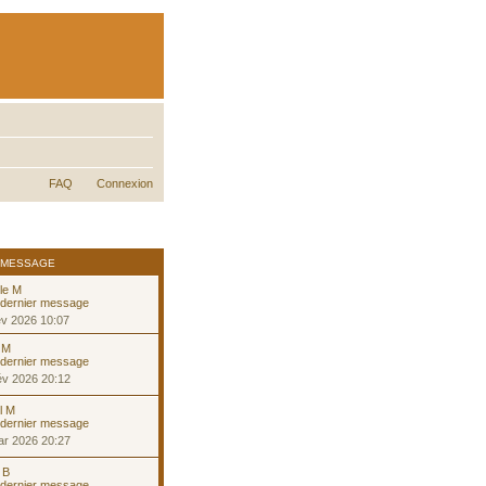
FAQ
Connexion
 MESSAGE
le M
év 2026 10:07
 M
év 2026 20:12
l M
ar 2026 20:27
 B