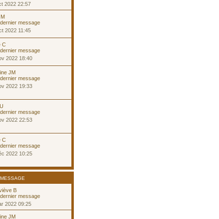
t 2022 22:57
 M
t 2022 11:45
e C
ov 2022 18:40
tine JM
ov 2022 19:33
 U
ov 2022 22:53
e C
éc 2022 10:25
 MESSAGE
viève B
ar 2022 09:25
tine JM