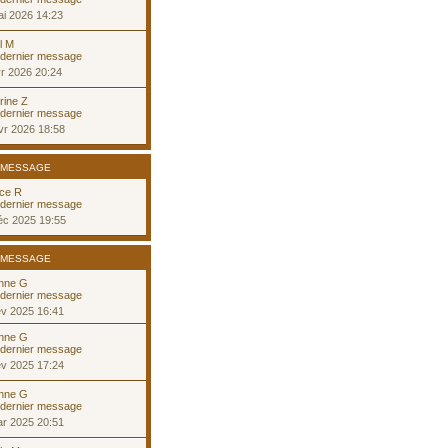
i 2026 14:23
l M
r 2026 20:24
rine Z
vr 2026 18:58
 MESSAGE
ice R
éc 2025 19:55
 MESSAGE
nne G
év 2025 16:41
nne G
év 2025 17:24
nne G
ar 2025 20:51