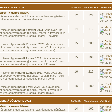
RIER À AVRIL 2023
SUJETS
MESSAGES
DERNIER
 discussions libres
par
Aliett
12
122
résentations des participants, aux échanges généraux,
ctionnement et aux essais d'usage.
Lun 17 Av
par
Miche
14
173
e mise en ligne
mardi 7 février 2023
. Vous avez une
t déposer votre texte (jusqu'au mardi 14 février), puis
Mer 22 F
re vos commentaires (jusqu'au mardi 21 février).
par
Annie
15
200
e mise en ligne
mardi 21 février 2023
. Vous avez une
t déposer votre texte (jusqu'au mardi 28 février), puis
Mar 07 M
ire vos commentaires (jusqu'au mardi 7 mars).
par
Aliett
15
198
e mise en ligne
mardi 7 mars 2023
. Vous avez une
et déposer votre texte (jusqu'au mardi 14 mars), puis
Mer 22 M
ire vos commentaires (jusqu'au mardi 21 mars).
par
Aurél
16
215
e mise en ligne
mardi 21 mars 2023
. Vous avez une
et déposer votre texte (jusqu'au mardi 28 mars), puis
Mar 04 Av
re vos commentaires (jusqu'au mardi 4 avril).
par
Cécil
16
180
e mise en ligne
mardi 4 avril 2023
. Vous avez une
t déposer votre texte (jusqu'au mardi 11 avril), puis
Ven 21 Av
re vos commentaires (jusqu'au mardi 18 avril).
TOBRE À DÉCEMBRE 2022
SUJETS
MESSAGES
DERNIER
 discussions libres
par
Anne
14
161
résentations des participants, aux échanges généraux,