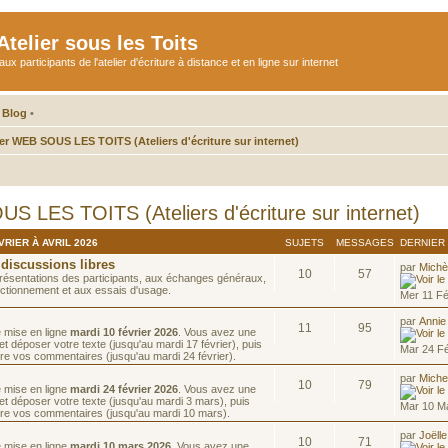
telier sous les Toits
participants de l'atelier d'écriture à distance et en ligne sur internet
 Blog
•
ier WEB SOUS LES TOITS (Ateliers d'écriture sur internet)
US LES TOITS (Ateliers d'écriture sur internet)
RIER À AVRIL 2026
SUJETS
MESSAGES
DERNIER
 discussions libres
par
Michè
10
57
résentations des participants, aux échanges généraux,
ctionnement et aux essais d'usage.
Mer 11 F
par
Annie
11
95
e mise en ligne
mardi 10 février 2026
. Vous avez une
t déposer votre texte (jusqu'au mardi 17 février), puis
Mar 24 F
re vos commentaires (jusqu'au mardi 24 février).
par
Miche
10
79
e mise en ligne
mardi 24 février 2026
. Vous avez une
et déposer votre texte (jusqu'au mardi 3 mars), puis
Mar 10 M
ire vos commentaires (jusqu'au mardi 10 mars).
par
Joëlle
10
71
e mise en ligne
mardi 10 mars 2026
. Vous avez une