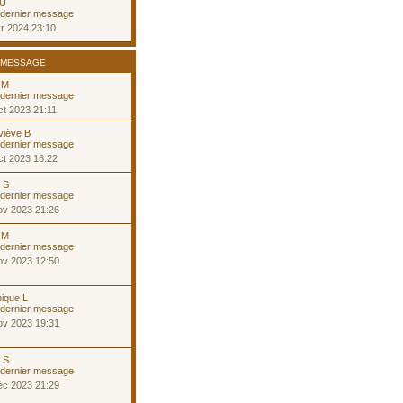
 U
r 2024 23:10
 MESSAGE
 M
t 2023 21:11
viève B
ct 2023 16:22
e S
ov 2023 21:26
 M
ov 2023 12:50
ique L
ov 2023 19:31
e S
éc 2023 21:29