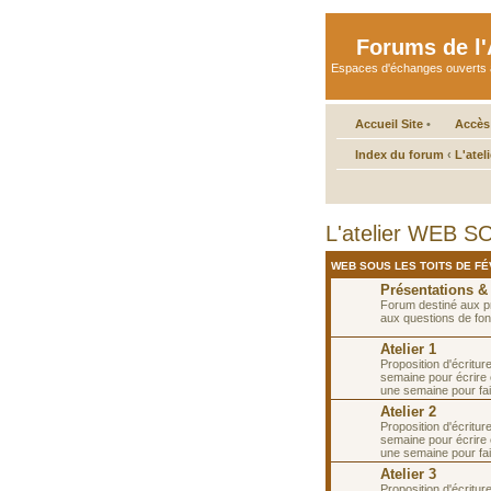
Forums de l'A
Espaces d'échanges ouverts aux 
Accueil Site
•
Accès
Index du forum
‹
L'atel
L'atelier WEB SO
WEB SOUS LES TOITS DE FÉV
Présentations &
Forum destiné aux p
aux questions de fon
Atelier 1
Proposition d'écritur
semaine pour écrire e
une semaine pour fai
Atelier 2
Proposition d'écritur
semaine pour écrire 
une semaine pour fa
Atelier 3
Proposition d'écritur