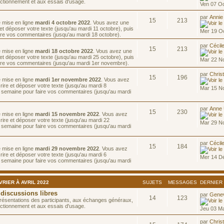
ctionnement et aux essais d'usage.
Ven 07 Oc
par
Annie
15
213
e mise en ligne
mardi 4 octobre 2022
. Vous avez une
et déposer votre texte (jusqu'au mardi 11 octobre), puis
Mer 19 Oc
re vos commentaires (jusqu'au mardi 18 octobre).
par
Cécil
15
213
e mise en ligne
mardi 18 octobre 2022
. Vous avez une
et déposer votre texte (jusqu'au mardi 25 octobre), puis
Mar 22 N
ire vos commentaires (jusqu'au mardi 1er novembre).
par
Chris
15
196
e mise en ligne
mardi 1er novembre 2022
. Vous avez
ire et déposer votre texte (jusqu'au mardi 8
Mar 15 N
 semaine pour faire vos commentaires (jusqu'au mardi
par
Anne
15
230
e mise en ligne
mardi 15 novembre 2022
. Vous avez
ire et déposer votre texte (jusqu'au mardi 22
Mar 29 N
 semaine pour faire vos commentaires (jusqu'au mardi
par
Cécil
15
184
e mise en ligne
mardi 29 novembre 2022
. Vous avez
ire et déposer votre texte (jusqu'au mardi 6
Mer 14 D
 semaine pour faire vos commentaires (jusqu'au mardi
RIER À AVRIL 2022
SUJETS
MESSAGES
DERNIER
 discussions libres
par
Gene
14
123
résentations des participants, aux échanges généraux,
ctionnement et aux essais d'usage.
Jeu 03 M
par
Chris