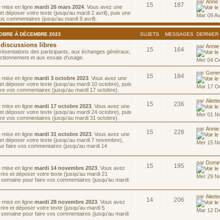
par
Anne
15
187
e mise en ligne
mardi 26 mars 2024
. Vous avez une
t déposer votre texte (jusqu'au mardi 2 avril), puis une
Mar 09 Av
os commentaires (jusqu'au mardi 9 avril).
TOBRE À DÉCEMBRE 2023
SUJETS
MESSAGES
DERNIER
 discussions libres
par
Annie
15
164
résentations des participants, aux échanges généraux,
ctionnement et aux essais d'usage.
Mer 04 Oc
par
Gene
15
184
e mise en ligne
mardi 3 octobre 2023
. Vous avez une
et déposer votre texte (jusqu'au mardi 10 octobre), puis
Mar 17 O
re vos commentaires (jusqu'au mardi 17 octobre).
par
Aliett
15
236
e mise en ligne
mardi 17 octobre 2023
. Vous avez une
et déposer votre texte (jusqu'au mardi 24 octobre), puis
Mer 01 N
re vos commentaires (jusqu'au mardi 31 octobre).
par
Annie
15
228
e mise en ligne
mardi 31 octobre 2023
. Vous avez une
et déposer votre texte (jusqu'au mardi 7 novembre),
Mer 15 N
ur faire vos commentaires (jusqu'au mardi 14
par
Domin
15
195
e mise en ligne
mardi 14 novembre 2023
. Vous avez
ire et déposer votre texte (jusqu'au mardi 21
Mer 29 N
 semaine pour faire vos commentaires (jusqu'au mardi
par
Aliett
14
206
e mise en ligne
mardi 28 novembre 2023
. Vous avez
ire et déposer votre texte (jusqu'au mardi 5
Mar 12 D
 semaine pour faire vos commentaires (jusqu'au mardi