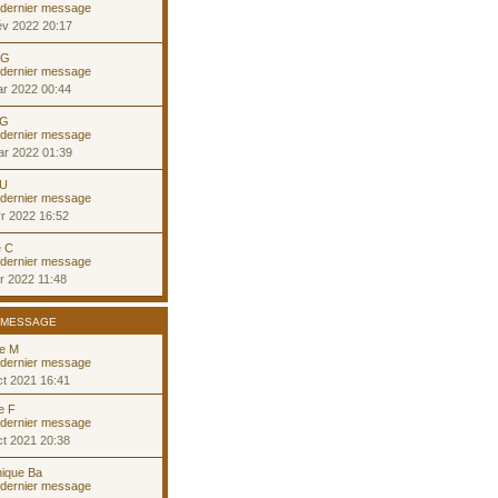
év 2022 20:17
 G
ar 2022 00:44
 G
ar 2022 01:39
 U
r 2022 16:52
e C
r 2022 11:48
 MESSAGE
ne M
t 2021 16:41
ie F
t 2021 20:38
ique Ba