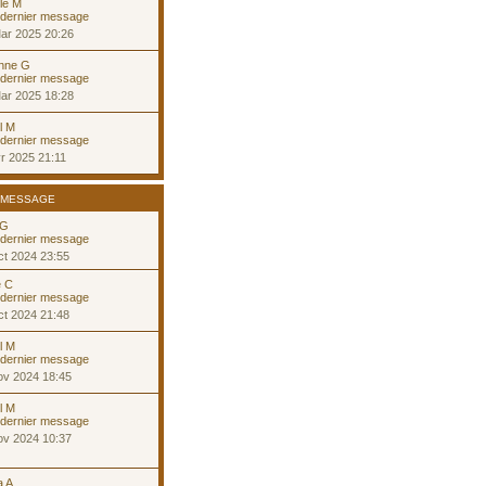
le M
ar 2025 20:26
nne G
ar 2025 18:28
l M
r 2025 21:11
 MESSAGE
 G
ct 2024 23:55
e C
ct 2024 21:48
l M
ov 2024 18:45
l M
ov 2024 10:37
a A