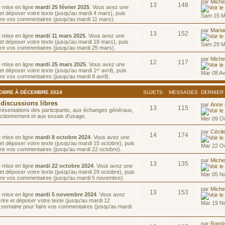
par
Michè
13
148
e mise en ligne
mardi 25 février 2025
. Vous avez une
et déposer votre texte (jusqu'au mardi 4 mars), puis
Sam 15 M
ire vos commentaires (jusqu'au mardi 11 mars).
par
Maria
13
152
e mise en ligne
mardi 11 mars 2025
. Vous avez une
et déposer votre texte (jusqu'au mardi 18 mars), puis
Sam 29 M
ire vos commentaires (jusqu'au mardi 25 mars).
par
Miche
12
117
e mise en ligne
mardi 25 mars 2025
. Vous avez une
t déposer votre texte (jusqu'au mardi 1ᵉʳ avril), puis
Mar 08 Av
re vos commentaires (jusqu'au mardi 8 avril).
TOBRE À DÉCEMBRE 2024
SUJETS
MESSAGES
DERNIER
 discussions libres
par
Anne
13
115
résentations des participants, aux échanges généraux,
ctionnement et aux essais d'usage.
Mer 09 O
par
Cécil
14
174
e mise en ligne
mardi 8 octobre 2024
. Vous avez une
et déposer votre texte (jusqu'au mardi 15 octobre), puis
Mar 22 O
re vos commentaires (jusqu'au mardi 22 octobre).
par
Miche
13
135
e mise en ligne
mardi 22 octobre 2024
. Vous avez une
et déposer votre texte (jusqu'au mardi 29 octobre), puis
Mar 05 N
ire vos commentaires (jusqu'au mardi 5 novembre).
par
Miche
13
153
e mise en ligne
mardi 5 novembre 2024
. Vous avez
ire et déposer votre texte (jusqu'au mardi 12
Mar 19 N
 semaine pour faire vos commentaires (jusqu'au mardi
par
Rand