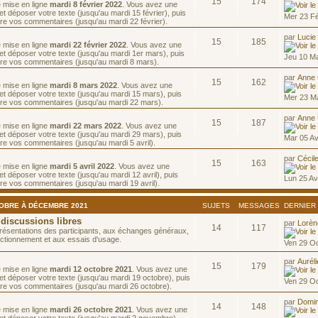
15
174
e mise en ligne
mardi 8 février 2022
. Vous avez une
t déposer votre texte (jusqu'au mardi 15 février), puis
Mer 23 F
re vos commentaires (jusqu'au mardi 22 février).
par
Lucie
15
185
e mise en ligne
mardi 22 février 2022
. Vous avez une
et déposer votre texte (jusqu'au mardi 1er mars), puis
Jeu 10 M
ire vos commentaires (jusqu'au mardi 8 mars).
par
Anne
15
162
e mise en ligne
mardi 8 mars 2022
. Vous avez une
et déposer votre texte (jusqu'au mardi 15 mars), puis
Mer 23 M
ire vos commentaires (jusqu'au mardi 22 mars).
par
Anne
15
187
e mise en ligne
mardi 22 mars 2022
. Vous avez une
et déposer votre texte (jusqu'au mardi 29 mars), puis
Mar 05 Av
re vos commentaires (jusqu'au mardi 5 avril).
par
Cécil
15
163
e mise en ligne
mardi 5 avril 2022
. Vous avez une
t déposer votre texte (jusqu'au mardi 12 avril), puis
Lun 25 Av
re vos commentaires (jusqu'au mardi 19 avril).
TOBRE À DÉCEMBRE 2021
SUJETS
MESSAGES
DERNIER
 discussions libres
par
Lorè
14
117
résentations des participants, aux échanges généraux,
ctionnement et aux essais d'usage.
Ven 29 Oc
par
Aurél
15
179
e mise en ligne
mardi 12 octobre 2021
. Vous avez une
et déposer votre texte (jusqu'au mardi 19 octobre), puis
Ven 29 Oc
re vos commentaires (jusqu'au mardi 26 octobre).
par
Domin
14
148
e mise en ligne
mardi 26 octobre 2021
. Vous avez une
et déposer votre texte (jusqu'au mardi 2 novembre),