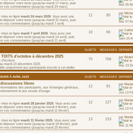
et déposer votre texte (jusqu'au mardi 17 mars), puis
Mar 05 Ma
ire vos commentaires (jusqu'au mardi 24 mars).
par
Miche
11
95
e mise en ligne
mardi 24 mars 2026
. Vous avez une
et déposer votre texte (jusqu'au mardi 31 mars), puis
Mar 07 Av
re vos commentaires (jusqu'au mardi 7 avril).
par
Cathe
10
66
e mise en ligne
mardi 7 avril 2026
. Vous avez une
t déposer votre texte (jusqu'au mardi 14 avril), puis
Sam 25 A
re vos commentaires (jusqu'au mardi 21 avril).
SUJETS
MESSAGES
DERNIER
OITS d'octobre à décembre 2025
par
Béatr
75
768
 d'écriture
 au mardi 23 décembre 2025.
Mar 23 D
le uniquement aux participants inscrits à cet atelier.
VIER À AVRIL 2025
SUJETS
MESSAGES
DERNIER
 discussions libres
par
Maria
12
81
résentations des participants, aux échanges généraux,
ctionnement et aux essais d'usage.
Jeu 13 F
par
Maria
12
127
e mise en ligne
mardi 28 janvier 2025
. Vous avez une
t déposer votre texte (jusqu'au mardi 4 février), puis
Jeu 13 F
re vos commentaires (jusqu'au mardi 11 février).
par
Maria
13
153
e mise en ligne
mardi 11 février 2025
. Vous avez une
t déposer votre texte (jusqu'au mardi 18 février), puis
Mar 11 M
re vos commentaires (jusqu'au mardi 25 février).