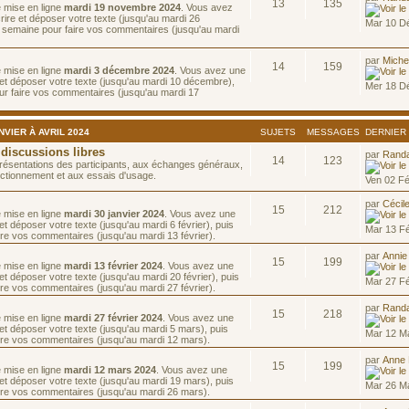
13
135
e mise en ligne
mardi 19 novembre 2024
. Vous avez
ire et déposer votre texte (jusqu'au mardi 26
Mar 10 D
 semaine pour faire vos commentaires (jusqu'au mardi
par
Miche
14
159
e mise en ligne
mardi 3 décembre 2024
. Vous avez une
et déposer votre texte (jusqu'au mardi 10 décembre),
Mer 18 D
ur faire vos commentaires (jusqu'au mardi 17
VIER À AVRIL 2024
SUJETS
MESSAGES
DERNIER
 discussions libres
par
Rand
14
123
résentations des participants, aux échanges généraux,
ctionnement et aux essais d'usage.
Ven 02 F
par
Cécil
15
212
e mise en ligne
mardi 30 janvier 2024
. Vous avez une
t déposer votre texte (jusqu'au mardi 6 février), puis
Mar 13 F
re vos commentaires (jusqu'au mardi 13 février).
par
Annie
15
199
e mise en ligne
mardi 13 février 2024
. Vous avez une
t déposer votre texte (jusqu'au mardi 20 février), puis
Mar 27 F
re vos commentaires (jusqu'au mardi 27 février).
par
Rand
15
218
e mise en ligne
mardi 27 février 2024
. Vous avez une
et déposer votre texte (jusqu'au mardi 5 mars), puis
Mar 12 M
ire vos commentaires (jusqu'au mardi 12 mars).
par
Anne
15
199
e mise en ligne
mardi 12 mars 2024
. Vous avez une
et déposer votre texte (jusqu'au mardi 19 mars), puis
Mar 26 M
ire vos commentaires (jusqu'au mardi 26 mars).