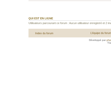
QUI EST EN LIGNE
Utilisateurs parcourant ce forum : Aucun utilisateur enregistré et 2 inv
L’équipe du foru
Index du forum
Développé par
ph
Tra