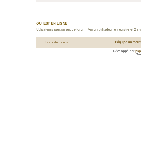
QUI EST EN LIGNE
Utilisateurs parcourant ce forum : Aucun utilisateur enregistré et 2 inv
L’équipe du foru
Index du forum
Développé par
ph
Tra