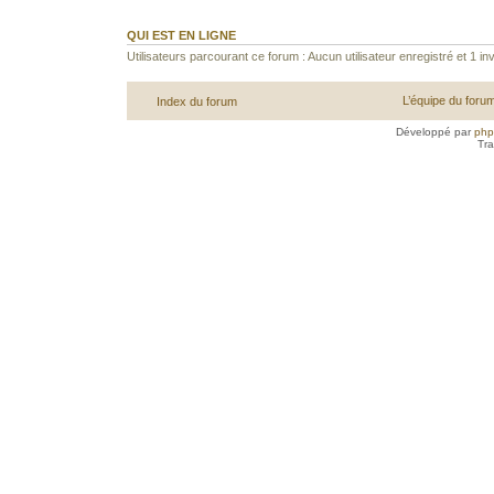
QUI EST EN LIGNE
Utilisateurs parcourant ce forum : Aucun utilisateur enregistré et 1 inv
L’équipe du foru
Index du forum
Développé par
ph
Tra