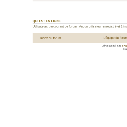
QUI EST EN LIGNE
Utilisateurs parcourant ce forum : Aucun utilisateur enregistré et 1 inv
L’équipe du foru
Index du forum
Développé par
ph
Tra