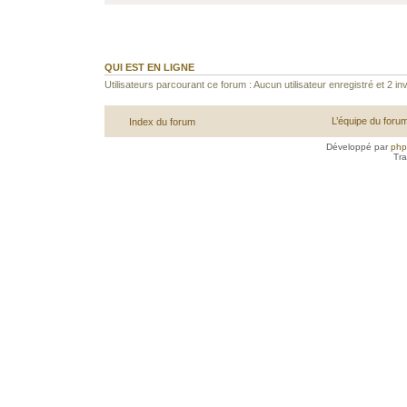
QUI EST EN LIGNE
Utilisateurs parcourant ce forum : Aucun utilisateur enregistré et 2 inv
L’équipe du foru
Index du forum
Développé par
ph
Tra