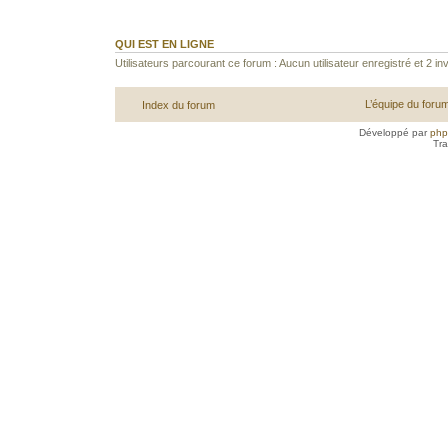
QUI EST EN LIGNE
Utilisateurs parcourant ce forum : Aucun utilisateur enregistré et 2 inv
L’équipe du foru
Index du forum
Développé par
ph
Tra