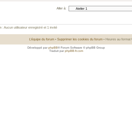
Aller à:
 : Aucun utilisateur enregistré et 1 invité
L’équipe du forum
•
Supprimer les cookies du forum
• Heures au format 
Développé par
phpBB
® Forum Software © phpBB Group
Traduit par
phpBB-fr.com